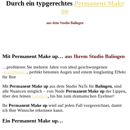
Durch ein typgerechtes
Permanent Make
up
aus dem S
tudio Balingen
Ihr Aussehen dauerhaft verschönern
Mit
Permanent Make up
…
aus Ihrem Studio
Balingen
…profitieren Sie mehrere Jahre von ideal geschwungenen
Augenbrauen
, perfekt betonten Augen und einem longlasting Effekt
für Ihre
Lippen
.
Mit
Permanent Make up
aus dem Studio NaTs für
Balingen
, sind
alle Nuancen möglich – von Nude
Permanent Make up
der Lippen
,
über den feinen
Lidstrich
,
bis hin zum dramatischen Eyeliner!
Ihr
Permanent Make up
wird auf jeden Fall vorgezeichnet, damit
ich Ihre Wünsche erkennen kann.
Ein
Permanent Make up
…