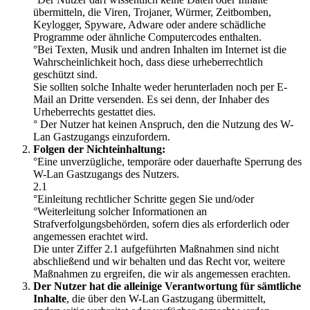
übermitteln, die Viren, Trojaner, Würmer, Zeitbomben,
Keylogger, Spyware, Adware oder andere schädliche
Programme oder ähnliche Computercodes enthalten.
°Bei Texten, Musik und andren Inhalten im Internet ist die
Wahrscheinlichkeit hoch, dass diese urheberrechtlich
geschützt sind.
Sie sollten solche Inhalte weder herunterladen noch per E-
Mail an Dritte versenden. Es sei denn, der Inhaber des
Urheberrechts gestattet dies.
° Der Nutzer hat keinen Anspruch, den die Nutzung des W-
Lan Gastzugangs einzufordern.
Folgen der Nichteinhaltung:
°Eine unverzügliche, temporäre oder dauerhafte Sperrung des
W-Lan Gastzugangs des Nutzers.
2.1
°Einleitung rechtlicher Schritte gegen Sie und/oder
°Weiterleitung solcher Informationen an
Strafverfolgungsbehörden, sofern dies als erforderlich oder
angemessen erachtet wird.
Die unter Ziffer 2.1 aufgeführten Maßnahmen sind nicht
abschließend und wir behalten und das Recht vor, weitere
Maßnahmen zu ergreifen, die wir als angemessen erachten.
Der Nutzer hat die alleinige Verantwortung für sämtliche
Inhalte
, die über den W-Lan Gastzugang übermittelt,