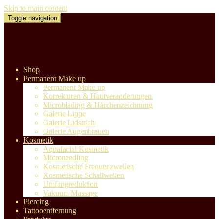
Skip to main content
Toggle navigation
Shop
Permanent Make up
Permanent Make up
Korrekturen & Hautveränderungen
Microblading & Härchenzeichnung
Galerie Lippe
Galerie Lidstrich
Galerie Augenbrauen
Kosmetik
Aquafacial Kosmetik
Microneedling
Kosmetische Frequenzwellen
Kosmetische Schallwellen
Umfangreduktion
Vakuum Massage
Piercing
Tattooentfernung