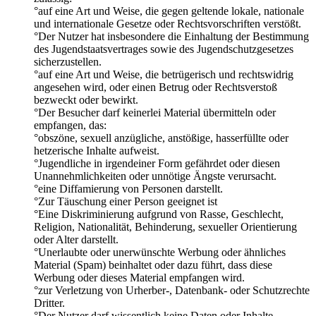
°auf eine Art und Weise, die gegen geltende lokale, nationale
und internationale Gesetze oder Rechtsvorschriften verstößt.
°Der Nutzer hat insbesondere die Einhaltung der Bestimmung
des Jugendstaatsvertrages sowie des Jugendschutzgesetzes
sicherzustellen.
°auf eine Art und Weise, die betrügerisch und rechtswidrig
angesehen wird, oder einen Betrug oder Rechtsverstoß
bezweckt oder bewirkt.
°Der Besucher darf keinerlei Material übermitteln oder
empfangen, das:
°obszöne, sexuell anzügliche, anstößige, hasserfüllte oder
hetzerische Inhalte aufweist.
°Jugendliche in irgendeiner Form gefährdet oder diesen
Unannehmlichkeiten oder unnötige Ängste verursacht.
°eine Diffamierung von Personen darstellt.
°Zur Täuschung einer Person geeignet ist
°Eine Diskriminierung aufgrund von Rasse, Geschlecht,
Religion, Nationalität, Behinderung, sexueller Orientierung
oder Alter darstellt.
°Unerlaubte oder unerwünschte Werbung oder ähnliches
Material (Spam) beinhaltet oder dazu führt, dass diese
Werbung oder dieses Material empfangen wird.
°zur Verletzung von Urherber-, Datenbank- oder Schutzrechte
Dritter.
°Der Nutzer darf wissentlich keine Daten oder Inhalte