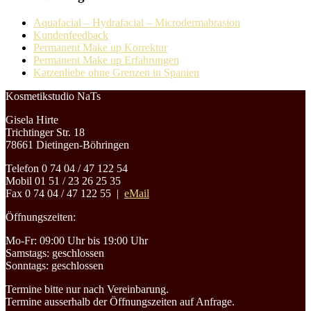
Aquafacial – Hydrafacial – Microdermabrasion
Kundenfeedback
Permanent Make up Korrektur
Permanent Make up Erfahrungen
Katzenliebe ohne Grenzen in Spanien
Kosmetikstudio NaTs
Gisela Hirte
Trichtinger Str. 18
78661 Dietingen-Böhringen
Telefon 0 74 04 / 47 122 54
Mobil 01 51 / 23 26 25 35
Fax 0 74 04 / 47 122 55 |
eMail
Öffnungszeiten:
Mo-Fr: 09:00 Uhr bis 19:00 Uhr
Samstags: geschlossen
Sonntags: geschlossen
Termine bitte nur nach Vereinbarung.
Termine ausserhalb der Öffnungszeiten auf Anfrage.